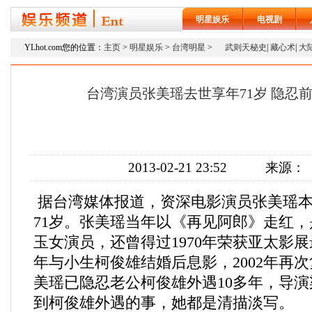
明星娱乐
电视剧
YLhot.com您的位置：
主页
>
明星娱乐
>
台湾明星
>
武则天秘史
|
藏心术
|
大
台湾演员张美瑶去世享年71岁 隐忍前
2013-02-21 23:52
来源：
据台湾媒体报道，资深电影演员张美瑶本
71岁。张美瑶当年以《再见阿郎》走红
玉女演员，还曾得过1970年荣获亚太影
年与小生柯俊雄结婚后息影，2002年再
美瑶已隐忍老公柯俊雄外遇10多年，导
到柯俊雄外遇的事，她都是清描淡写。