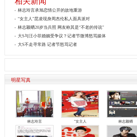
相关新闻
林志玲言承旭恋情公开的故地重游
“女主人”昆凌现身周杰伦私人面具派对
林志颖晒20岁当兵照 网友称其是“不老的传说”
大S与汪小菲婚姻受争议？记者节微博怒骂媒体
大S不走寻常路 记者节怒骂记者
明星写真
林志玲言
“女主人
林志颖晒