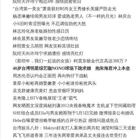
阮经天许玮宁相恋4年 感情甜蜜依旧
“台湾第一美女”萧蔷获封时尚女王秀修长美腿严防走光
杨丞琳撇绯闻男友邱泽 爱成熟老男人《不一样的月光》林庆台
小S旧时青涩照曝光 不忍调侃勃然大怒
林志玲化身老板娘拍性感日历
林依晨男友装嫩导致老少恋情终结
林熙蕾女儿萌照 网友笑称其强壮妞
阮经天向许玮宁求婚遭拒 感情亮红灯
《那些年，我们一起追的女孩》柯震东镀金代言高达388万？
40岁台湾明星综艺咖NONO球场下跪求婚 抱朱海君冲上本垒
周杰伦否认约会正面照 再向狗仔下战帖
童星小彬彬再婚娶嫩妻 小小彬迷你彬抢风头
吴克群健康亮黄灯 患血管瘤吓哭妈妈
吴奇隆上BTV春晚展现“王者”霸气
网友晒图文深度揭秘刘谦2012央视春晚魔术 玄机桌下空间藏助理
SHE组合成员Ella与男友赖斯翔于5月5日完婚 微博报喜公布婚讯
Hebe自曝爱蕾丝略带敏感的点评引热议 感情问题成焦点
台湾娱乐八卦：Makiyo好友打人案揪出两共犯 湘莹时隔三天道歉
凤飞飞癌逝香港 三年连失两挚爱弟弟及丈夫接连去世受打击