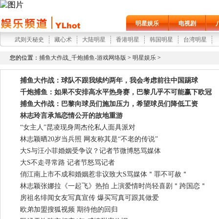
明星娱乐
电视剧
武则天秘史
藏心术
大陆明星
香港明星
韩国明星
台湾明星
您的位置：
捕鱼大作战_千炮捕鱼-游戏网络版
>
明星娱乐
>
捕鱼大作战：球队不跟我续约两年，我会考虑前往中国踢球
千炮捕鱼：如果不安排高水平热身赛，巴黎几乎不可能赢下欧冠
捕鱼大作战：巴黎向球员们施加压力，希望球员们降低工资
林志玲言承旭恋情公开的故地重游
“女主人”昆凌现身周杰伦私人面具派对
林志颖晒20岁当兵照 网友称其是“不老的传说”
大S与汪小菲婚姻受争议？记者节微博怒骂媒体
大S不走寻常路 记者节怒骂记者
俏江南上市不成和婚姻惹非议致大S骂媒体＂罪不可赦＂
林志颖张娜拉《一起飞》热拍 上演爱情时尚轻喜剧＂跨国恋＂
房祖名绯闻女友写真宣传 爆买写真可跟其做爱
欧弟加盟搜狐视频 期待他的回归