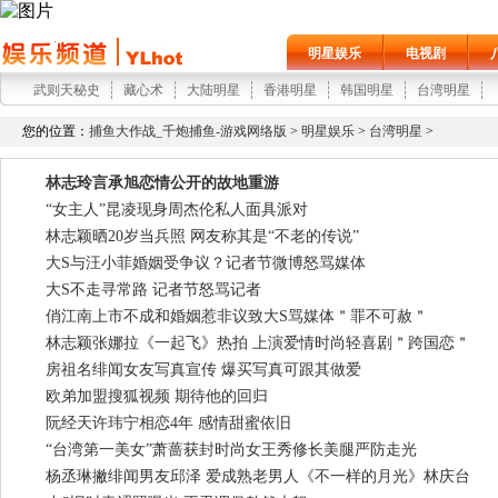
明星娱乐
电视剧
武则天秘史
藏心术
大陆明星
香港明星
韩国明星
台湾明星
您的位置：
捕鱼大作战_千炮捕鱼-游戏网络版
>
明星娱乐
>
台湾明星
>
林志玲言承旭恋情公开的故地重游
“女主人”昆凌现身周杰伦私人面具派对
林志颖晒20岁当兵照 网友称其是“不老的传说”
大S与汪小菲婚姻受争议？记者节微博怒骂媒体
大S不走寻常路 记者节怒骂记者
俏江南上市不成和婚姻惹非议致大S骂媒体＂罪不可赦＂
林志颖张娜拉《一起飞》热拍 上演爱情时尚轻喜剧＂跨国恋＂
房祖名绯闻女友写真宣传 爆买写真可跟其做爱
欧弟加盟搜狐视频 期待他的回归
阮经天许玮宁相恋4年 感情甜蜜依旧
“台湾第一美女”萧蔷获封时尚女王秀修长美腿严防走光
杨丞琳撇绯闻男友邱泽 爱成熟老男人《不一样的月光》林庆台