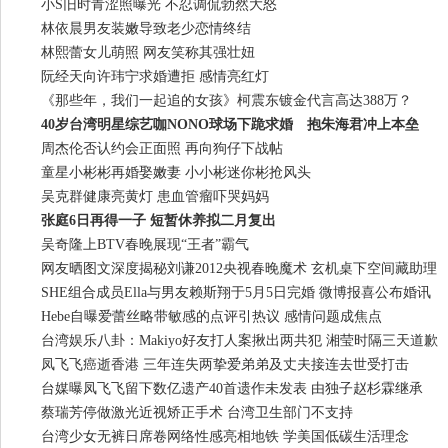
小S旧时青涩照曝光 不忍调侃勃然大怒
林依晨男友装嫩导致老少恋情终结
林熙蕾女儿萌照 网友笑称其强壮妞
阮经天向许玮宁求婚遭拒 感情亮红灯
《那些年，我们一起追的女孩》柯震东镀金代言高达388万？
40岁台湾明星综艺咖NONO球场下跪求婚 抱朱海君冲上本垒
周杰伦否认约会正面照 再向狗仔下战帖
童星小彬彬再婚娶嫩妻 小小彬迷你彬抢风头
吴克群健康亮黄灯 患血管瘤吓哭妈妈
张庭6日再得一子 短暂休养拟二月复出
吴奇隆上BTV春晚展现“王者”霸气
网友晒图文深度揭秘刘谦2012央视春晚魔术 玄机桌下空间藏助理
SHE组合成员Ella与男友赖斯翔于5月5日完婚 微博报喜公布婚讯
Hebe自曝爱蕾丝略带敏感的点评引热议 感情问题成焦点
台湾娱乐八卦：Makiyo好友打人案揪出两共犯 湘莹时隔三天道歉
凤飞飞癌逝香港 三年连失两挚爱弟弟及丈夫接连去世受打击
台媒曝凤飞飞留下数亿遗产40首遗作未发表 由独子赵杉霖继承
蔡瑞芳停做激光近视矫正手术 台湾卫生部门不支持
台湾少女无裤日席卷网络性感亮相地铁 学美国低碳生活理念