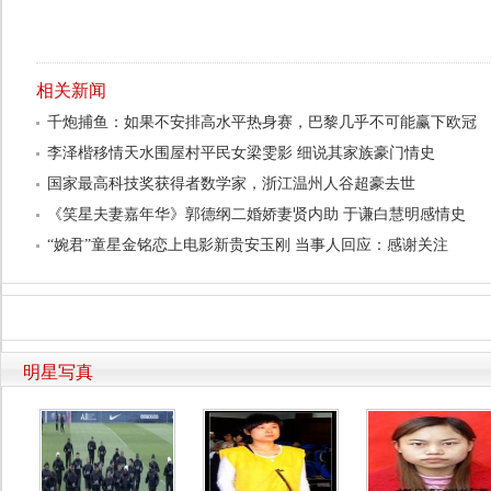
相关新闻
千炮捕鱼：如果不安排高水平热身赛，巴黎几乎不可能赢下欧冠
李泽楷移情天水围屋村平民女梁雯影 细说其家族豪门情史
国家最高科技奖获得者数学家，浙江温州人谷超豪去世
《笑星夫妻嘉年华》郭德纲二婚娇妻贤内助 于谦白慧明感情史
“婉君”童星金铭恋上电影新贵安玉刚 当事人回应：感谢关注
明星写真