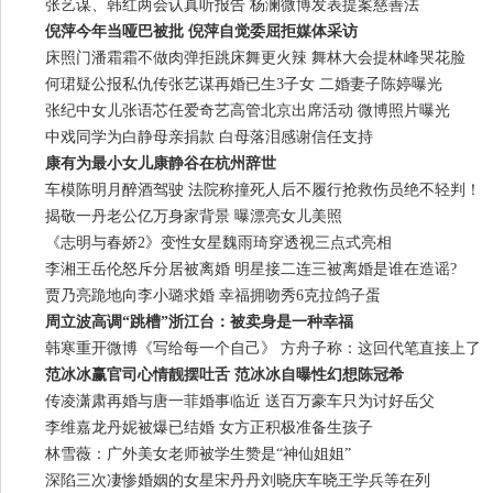
张艺谋、韩红两会认真听报告 杨澜微博发表提案慈善法
倪萍今年当哑巴被批 倪萍自觉委屈拒媒体采访
床照门潘霜霜不做肉弹拒跳床舞更火辣 舞林大会提林峰哭花脸
何珺疑公报私仇传张艺谋再婚已生3子女 二婚妻子陈婷曝光
张纪中女儿张语芯任爱奇艺高管北京出席活动 微博照片曝光
中戏同学为白静母亲捐款 白母落泪感谢信任支持
康有为最小女儿康静谷在杭州辞世
车模陈明月醉酒驾驶 法院称撞死人后不履行抢救伤员绝不轻判！
揭敬一丹老公亿万身家背景 曝漂亮女儿美照
《志明与春娇2》变性女星魏雨琦穿透视三点式亮相
李湘王岳伦怒斥分居被离婚 明星接二连三被离婚是谁在造谣?
贾乃亮跪地向李小璐求婚 幸福拥吻秀6克拉鸽子蛋
周立波高调“跳槽”浙江台：被卖身是一种幸福
韩寒重开微博《写给每一个自己》 方舟子称：这回代笔直接上了
范冰冰赢官司心情靓摆吐舌 范冰冰自曝性幻想陈冠希
传凌潇肃再婚与唐一菲婚事临近 送百万豪车只为讨好岳父
李维嘉龙丹妮被爆已结婚 女方正积极准备生孩子
林雪薇：广外美女老师被学生赞是“神仙姐姐”
深陷三次凄惨婚姻的女星宋丹丹刘晓庆车晓王学兵等在列