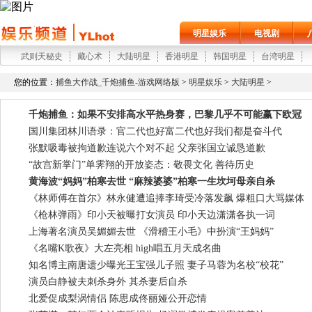
明星娱乐
电视剧
武则天秘史
藏心术
大陆明星
香港明星
韩国明星
台湾明星
您的位置：
捕鱼大作战_千炮捕鱼-游戏网络版
>
明星娱乐
>
大陆明星
>
千炮捕鱼：如果不安排高水平热身赛，巴黎几乎不可能赢下欧冠
国川集团林川语录：官二代也好富二代也好我们都是奋斗代
张默吸毒被拘道歉连说六个对不起 父亲张国立诚恳道歉
“故宫新掌门”单霁翔的开放姿态：敬畏文化 善待历史
黄海波“妈妈”柏寒去世 “麻辣婆婆”柏寒一生坎坷母亲自杀
《林师傅在首尔》林永健遭追捧李琦受冷落发飙 爆粗口大骂媒体
《枪林弹雨》印小天被曝打女演员 印小天边潇潇各执一词
上海著名演员吴媚媚去世 《滑稽王小毛》中扮演“王妈妈”
《名嘴K歌夜》大左亮相 high唱五月天成名曲
知名博主南唐遗少曝光王宝强儿子照 妻子马蓉为名校“校花”
演员白静被夫刺杀身外 其杀妻后自杀
北爱促成梨涡情侣 陈思成佟丽娅公开恋情