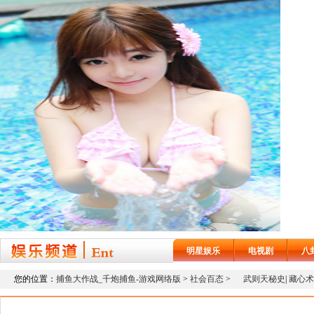
明星娱乐
电视剧
八
您的位置：
捕鱼大作战_千炮捕鱼-游戏网络版
>
社会百态
>
武则天秘史
|
藏心术