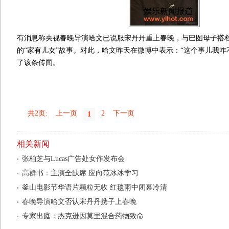
有消息称央视春晚导演哈文已说服宋丹丹重上春晚，与巴图母子搭
的“家有儿女”故事。对此，哈文昨天在微博中表示：“这个事儿我咋
了该条传闻。
共2页:
上一页
2
下一页
1
相关新闻
张柏芝与Lucas广告处女作发布会
高群书：主演全缺席 应向范冰冰学习
釜山电影节华语片颗粒无收 红毯雨中闭幕冷清
春晚导演哈文否认宋丹丹携子上春晚
专家出庭：杰克逊因莫里混合药物致命