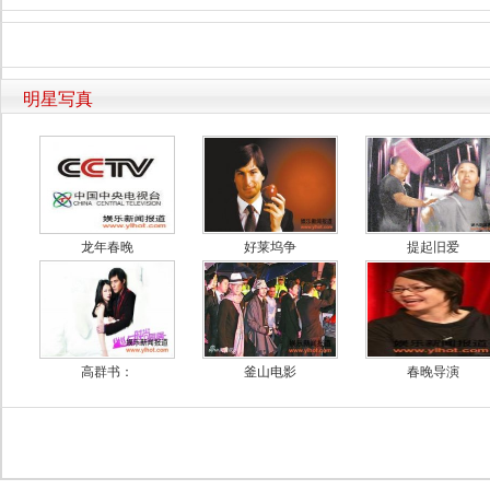
明星写真
龙年春晚
好莱坞争
提起旧爱
高群书：
釜山电影
春晚导演