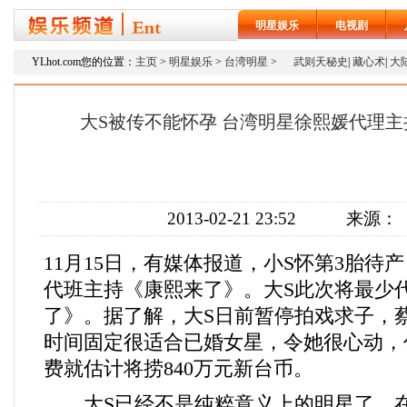
明星娱乐
电视剧
YLhot.com您的位置：
主页
>
明星娱乐
>
台湾明星
>
武则天秘史
|
藏心术
|
大
大S被传不能怀孕 台湾明星徐熙媛代理
2013-02-21 23:52
来源：
11月15日，有媒体报道，小S怀第3胎待
代班主持《康熙来了》。大S此次将最少代
了》。据了解，大S日前暂停拍戏求子，
时间固定很适合已婚女星，令她很心动，
费就估计将捞840万元新台币。
大S已经不是纯粹意义上的明星了，在