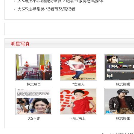
大S与汪小菲婚姻受争议？记者节微博怒骂媒体
大S不走寻常路 记者节怒骂记者
明星写真
林志玲言
“女主人
林志颖晒
大S不走
俏江南上
林志颖张