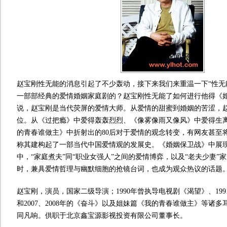
赵宝刚性无能的消息引起了不少轰动，接下来我们来重温一下“性无
一部部经典的爱情婚姻家庭剧的？赵宝刚性无能了如何进行他得
说，赵宝刚是当代荧屏的爱情大师。从爱情的甜蜜到婚姻的苦涩，
位。从《过把瘾》中爱得轰轰烈烈、《像雾像雨又像风》中爱得生
的青春谁做主》中折射出的80后对于爱情的观念转变，有网友甚至将
称其建构起了一部当代中国爱情观的发展史。《婚姻保卫战》中展现
中，“家庭煮夫”同“职业女强人”之间的爱情博弈，以及“老夫少妻”
时，兼具爱情哲理与幽默细胞的抢镜台词，也成为观众热议的话题
赵宝刚，演员，国家二级导演；1990年曾执导电视剧《渴望》、19
和2007、2008年的《奋斗》以及姐妹篇《我的青春谁做主》等诸
同凡响。供职于北京鑫宝源影视投资有限公司董事长。