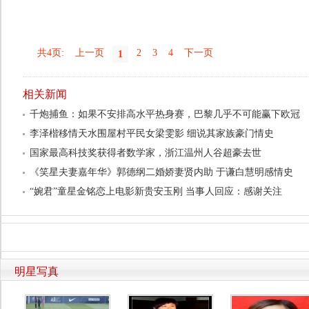
共4页:
上一页
2
3
4
下一页
1
相关新闻
千炮捕鱼：如果不安排高水平热身赛，巴黎几乎不可能赢下欧冠
李泽楷移情天水围屋村平民女梁雯影 细说其家族豪门情史
国家最高科技奖获得者数学家，浙江温州人谷超豪去世
《笑星夫妻嘉年华》郭德纲二婚娇妻贤内助 于谦白慧明感情史
“婉君”童星金铭恋上电影新贵安玉刚 当事人回应：感谢关注
明星写真