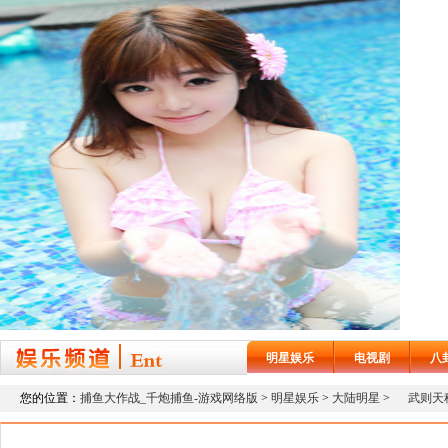
明星娱乐
电视剧
八
您的位置：
捕鱼大作战_千炮捕鱼-游戏网络版
>
明星娱乐
>
大陆明星
>
武则天