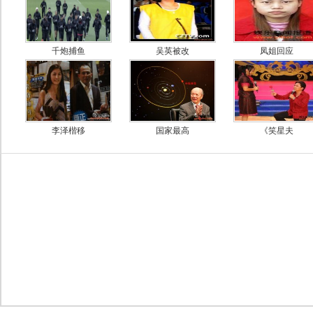
千炮捕鱼
吴英被改
凤姐回应
李泽楷移
国家最高
《笑星夫