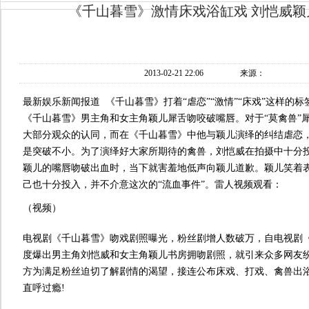
《千山暮雪》激情床戏浴缸戏 刘恺威颖
2013-02-21 22:06
来源：
最新娱乐新闻报道 《千山暮雪》打着“虐恋”“激情”“床戏”这样的
《千山暮雪》男主角和女主角颖儿犀舌吻咬破嘴唇。对于“莫禽兽”
大部分观众的认同，而在《千山暮雪》中他与颖儿演绎的纠结虐恋
是突破不小。为了演绎好大家所期待的禽兽，刘恺威在拍摄中十分
颖儿的嘴唇吻破出血时，当下就害羞地低声向颖儿道歉。颖儿笑着
己也十分投入，并不介意这次的“流血事件”。雷人视频观看：
（视频）
电视剧《千山暮雪》吻戏剧照曝光，粉丝剧增人数破万，自电视剧
度爆出男主角刘恺威和女主角颖儿书房拥吻剧照，就引来众多网友
方为满足粉丝迫切了解剧情的渴望，接连公布床戏、打戏、禽兽出
直呼过瘾!