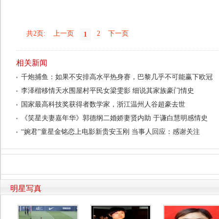
共2页:
上一页
2
下一页
1
相关新闻
千炮捕鱼：如果不安排高水平热身赛，巴黎几乎不可能赢下欧冠
李泽楷移情天水围屋村平民女梁雯影 细说其家族豪门情史
国家最高科技奖获得者数学家，浙江温州人谷超豪去世
《笑星夫妻嘉年华》郭德纲二婚娇妻贤内助 于谦白慧明感情史
“婉君”童星金铭恋上电影新贵安玉刚 当事人回应：感谢关注
明星写真