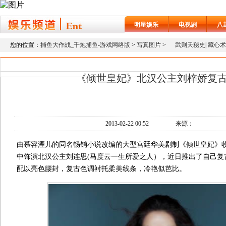
明星娱乐
电视剧
八
您的位置：
捕鱼大作战_千炮捕鱼-游戏网络版
>
写真图片
>
武则天秘史
|
藏心术
《倾世皇妃》北汉公主刘梓娇复
2013-02-22 00:52
来源：
由慕容湮儿的同名畅销小说改编的大型宫廷华美剧制《倾世皇妃》
中饰演北汉公主刘连思(马度云一生所爱之人），近日推出了自己复
配以亮色腰封，复古色调衬托柔美线条，冷艳似芭比。