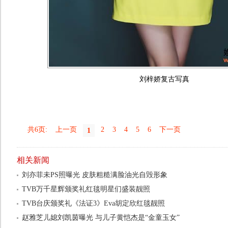
刘梓娇复古写真
共6页:
上一页
2
3
4
5
6
下一页
1
相关新闻
刘亦菲未PS照曝光 皮肤粗糙满脸油光自毁形象
TVB万千星辉颁奖礼红毯明星们盛装靓照
TVB台庆颁奖礼《法证3》Eva胡定欣红毯靓照
赵雅芝儿媳刘凯茵曝光 与儿子黄恺杰是“金童玉女”