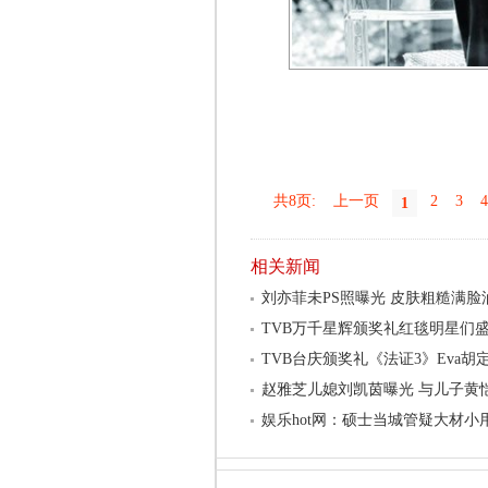
共8页:
上一页
2
3
4
1
相关新闻
刘亦菲未PS照曝光 皮肤粗糙满脸
TVB万千星辉颁奖礼红毯明星们
TVB台庆颁奖礼《法证3》Eva胡
赵雅芝儿媳刘凯茵曝光 与儿子黄恺
娱乐hot网：硕士当城管疑大材小