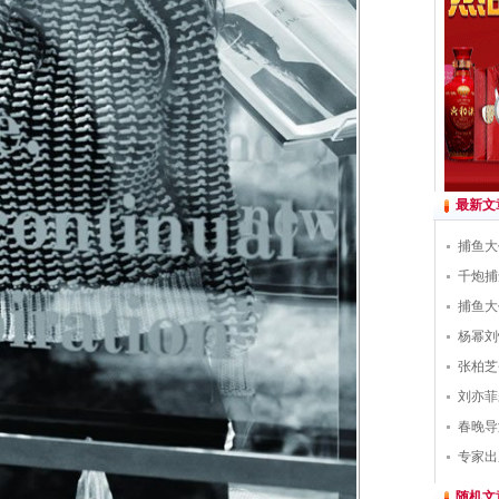
最新文
捕鱼大
千炮捕
捕鱼大
杨幂刘
张柏芝
刘亦菲
春晚导
专家出
随机文