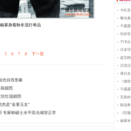
卡扎菲
曝光奥
杨幂身着秋冬流行单品
干露露
刘亦菲
TVB
日本写
5
6
7
8
下一页
赵宝刚
贝克汉
港台女
油光自毁形象
《倾世
盛装靓照
干露露
定欣红毯靓照
完美的
杰是“金童玉女”
陈冠希
用 专家称硕士水平高当城管正常
《巨额
杨幂米