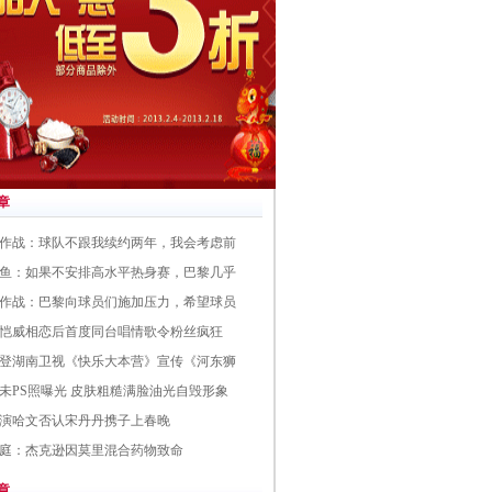
章
作战：球队不跟我续约两年，我会考虑前
鱼：如果不安排高水平热身赛，巴黎几乎
作战：巴黎向球员们施加压力，希望球员
恺威相恋后首度同台唱情歌令粉丝疯狂
登湖南卫视《快乐大本营》宣传《河东狮
未PS照曝光 皮肤粗糙满脸油光自毁形象
演哈文否认宋丹丹携子上春晚
庭：杰克逊因莫里混合药物致命
章