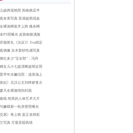
儿媳再现艳照 风格挑逗半
真奈美写真 亚洲超萌混血
全裸渔网装齐上阵 痛杀网
未PS照曝光 皮肤粗糙满脸
台庆颁奖礼《法证3》Eva胡定
真偶像 吉木梨纱性感写真
捧红多少“宝女郎”：冯丹
姆女儿小七超清晰超萌近照
星早年水嫩旧照：选美场上
皇妃》北汉公主刘梓娇复古
廖凡全裸激情拍封面
曲线 绝美的人体艺术大片
与嫩模新一轮亲密照曝光
交易》将上映 蓝正龙韩彩
兰写真 尽显异国风情