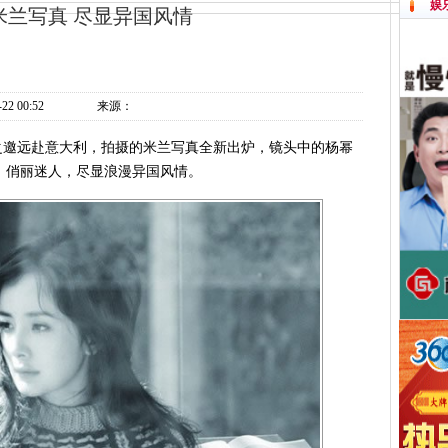
娱
米兰写真 尽显异国风情
-22 00:52
来源：
》之邀远赴意大利，拍摄的米兰写真全新出炉，镜头中的杨幂
，俏丽迷人，尽显浪漫异国风情。