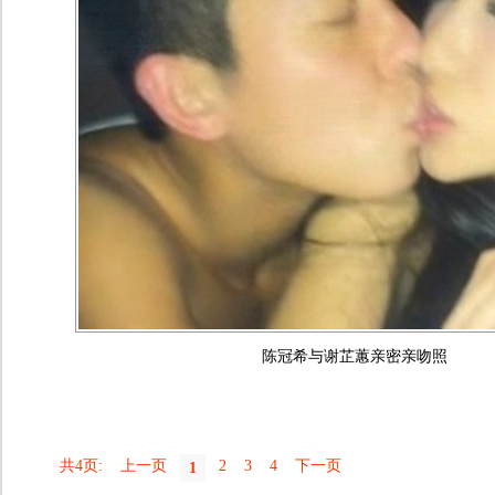
陈冠希与谢芷蕙亲密亲吻照
共4页:
上一页
2
3
4
下一页
1