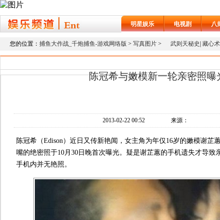
明星娱乐
电视剧
八
您的位置：
捕鱼大作战_千炮捕鱼-游戏网络版
>
写真图片
>
武则天秘史
|
藏心术
陈冠希与嫩模新一轮亲密照曝
2013-02-22 00:52
来源：
陈冠希（Edison）近日又传新艳闻，女主角为年仅16岁的嫩模谢芷蕙(
嘴的绝密照于10月30日晚首次曝光。疑是谢芷蕙的手机遗失才导致
手机内并无艳照。