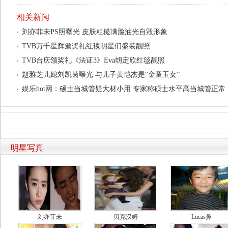
相关新闻
刘亦菲未PS照曝光 皮肤粗糙满脸油光自毁形象
TVB万千星辉颁奖礼红毯明星们盛装靓照
TVB台庆颁奖礼《法证3》Eva胡定欣红毯靓照
赵雅芝儿媳刘凯茵曝光 与儿子黄恺杰是“金童玉女”
娱乐hot网：硕士当城管疑大材小用 专家称硕士水平高当城管正常
明星写真
刘亦菲未
贝克汉姆
Lucas鼻