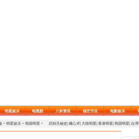
明星娱乐
电视剧
八卦资讯
综艺节目
电影娱乐
版
>
明星娱乐
>
韩国明星
>
武则天秘史
|
藏心术
|
大陆明星
|
香港明星
|
韩国明星
|
台湾