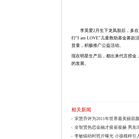
李英爱2月生下龙凤胎后，多在
行“I am LOVE”儿童救助基
贫童，积极推广公益活动。
现在明星生产后，都出来代言捞金
的发展。
相关新闻
宋慧乔评为2011年世界最美丽容颜第五
全智贤热恋金融才俊崔俊赫 男友
李敏镐幼时照片曝光 小孩模样引