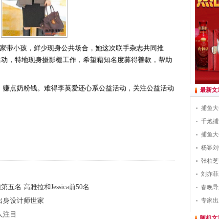
家带小孩，鲜少现身公共场合，她这次联手杂志共同推
金募款活动，特地现身摄影棚工作，希望藉知名度募得善款，帮助
，赚点奶粉钱。难得李英爱还心系公益活动，关注公益活动
最新文
捕鱼大
千炮捕
捕鱼大
杨幂刘
张柏芝
刘亦菲
名 高雅拉和Jessica前50名
春晚导
出身设计师世家
专家出
人注目
随机文