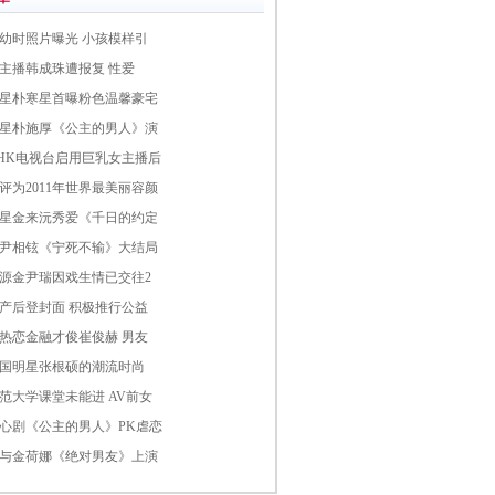
幼时照片曝光 小孩模样引
主播韩成珠遭报复 性爱
星朴寒星首曝粉色温馨豪宅
星朴施厚《公主的男人》演
HK电视台启用巨乳女主播后
评为2011年世界最美丽容颜
星金来沅秀爱《千日的约定
尹相铉《宁死不输》大结局
源金尹瑞因戏生情已交往2
产后登封面 积极推行公益
热恋金融才俊崔俊赫 男友
国明星张根硕的潮流时尚
范大学课堂未能进 AV前女
心剧《公主的男人》PK虐恋
与金荷娜《绝对男友》上演