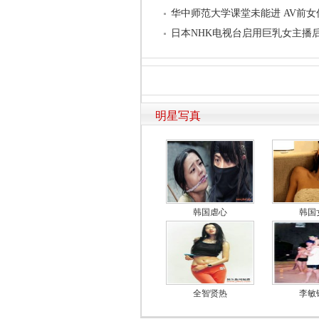
华中师范大学课堂未能进 AV前
日本NHK电视台启用巨乳女主播
明星写真
韩国虐心
韩国
全智贤热
李敏