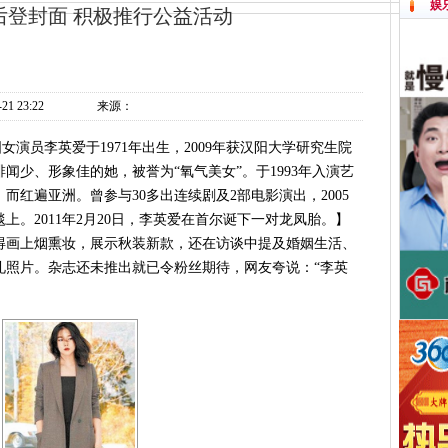
娱
后登封面 积极推行公益活动
-21 23:22
来源：
女演员李英爱于1971年出生，2009年获汉阳大学研究生院
闻少、形象佳的她，被誉为“氧气美女”。于1993年入演艺
》而红遍亚洲。曾参与30多出连续剧及2部电影演出，2005
上。2011年2月20日，李英爱在首尔诞下一对龙凤胎。】
得画上烟熏妆，展示秋装新款，还在访谈中提及婚姻生活、
礼照片。杂志还未推出就已令粉丝期待，网友夸说：“李英