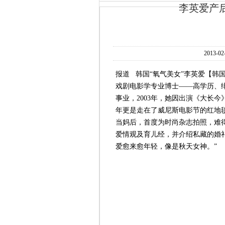
李英爱产
2013-02
报道 韩国“氧气美女”李英爱【韩国
戏剧电影学专业博士——高学历、绯
事业，2003年，她因出演《大长今
年更是走在了威尼斯电影节的红地毯
当妈后，首度为时尚杂志拍照，难
爱情观及育儿经，并介绍私藏的婚
爱愈来愈年轻，像是秋天女神。”