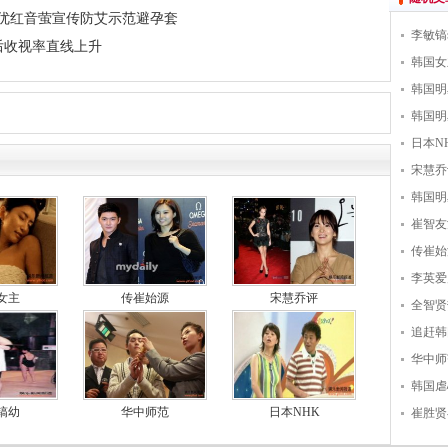
女优红音萤宣传防艾示范避孕套
李敏镐
后收视率直线上升
韩国女
韩国明
韩国明
日本N
宋慧乔
韩国明
崔智友
传崔始
李英爱
女主
传崔始源
宋慧乔评
全智贤
追赶韩
华中师
韩国虐
镐幼
华中师范
日本NHK
崔胜贤