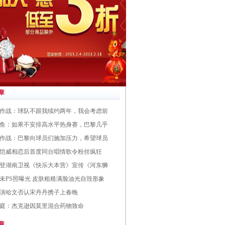
章
作战：球队不跟我续约两年，我会考虑前
鱼：如果不安排高水平热身赛，巴黎几乎
作战：巴黎向球员们施加压力，希望球员
恺威相恋后首度同台唱情歌令粉丝疯狂
登湖南卫视《快乐大本营》宣传《河东狮
未PS照曝光 皮肤粗糙满脸油光自毁形象
演哈文否认宋丹丹携子上春晚
庭：杰克逊因莫里混合药物致命
章