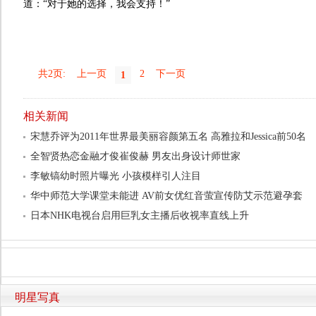
道：“对于她的选择，我会支持！”
共2页:
上一页
2
下一页
1
相关新闻
宋慧乔评为2011年世界最美丽容颜第五名 高雅拉和Jessica前50名
全智贤热恋金融才俊崔俊赫 男友出身设计师世家
李敏镐幼时照片曝光 小孩模样引人注目
华中师范大学课堂未能进 AV前女优红音萤宣传防艾示范避孕套
日本NHK电视台启用巨乳女主播后收视率直线上升
明星写真