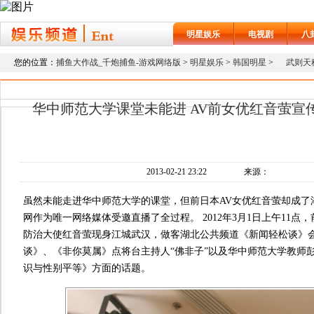
明星娱乐
电视剧
八
您的位置：
捕鱼大作战_千炮捕鱼-游戏网络版
>
明星娱乐
>
韩国明星
>
武则天
华中师范大学课堂未能进 AV前女优红音萤宣
2013-02-21 23:22
来源：
虽然未能走进华中师范大学的课堂，但前日本AV女优红音萤却成了
网作为唯一网络媒体受邀直播了全过程。 2012年3月1日上午11点
防治大使红音萤现身江城武汉，做客湖北公共频道《新闻轻松谈》
谈》、《非你莫属》点将台主持人“佛非子”以及华中师范大学教师
识与性别平等》方面的话题。