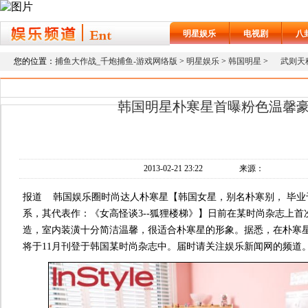
明星娱乐
电视剧
八
您的位置：
捕鱼大作战_千炮捕鱼-游戏网络版
>
明星娱乐
>
韩国明星
>
武则天
韩国明星朴寒星首曝粉色温馨
2013-02-21 23:22
来源：
报道 韩国娱乐圈时尚达人朴寒星【韩国女星，别名朴寒别， 毕业
系，其代表作：《女高怪谈3--狐狸楼梯》】日前在某时尚杂志上
造，室内装潢十分简洁温馨，很适合朴寒星的形象。据悉，在朴寒
将于11月刊登于韩国某时尚杂志中。
届时请关注娱乐新闻网的频道