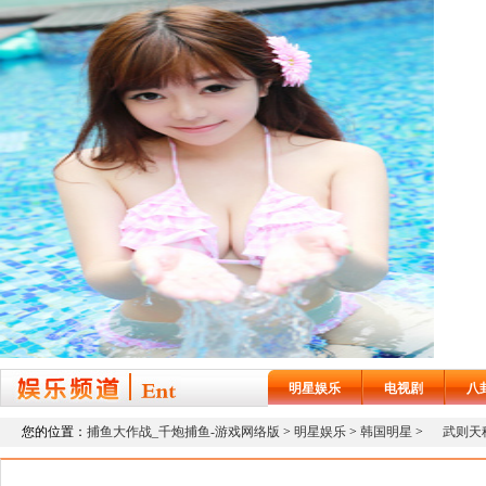
明星娱乐
电视剧
八
您的位置：
捕鱼大作战_千炮捕鱼-游戏网络版
>
明星娱乐
>
韩国明星
>
武则天