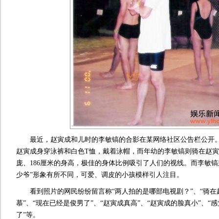
最近，赵寅成和儿时的李敏镐的合影在某网络社区公告栏公开。
赵寅成身穿泳裤和白色T恤，戴着泳帽，而年幼的李敏镐则骑在赵
庞、186厘米的身高，极佳的身体比例吸引了人们的视线。而李敏镐
少爷”形象有所不同，可爱、调皮的小孩模样引人注目。
看到照片的网民纷纷留言称“两人拍的是哪部电视剧？”、“骑在
慕”、“现在已经是俊男了”、“赵寅成真高”、“赵寅成的脸真小”、“
了”等。